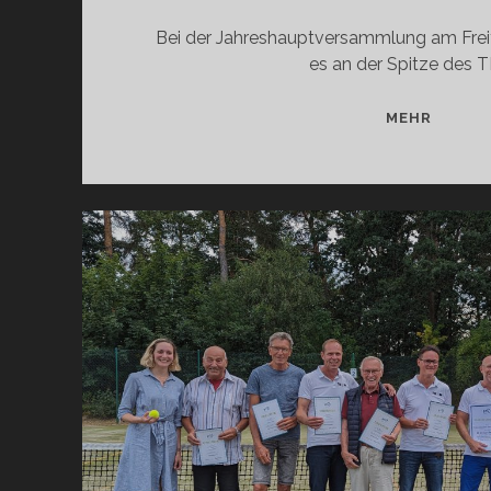
Bei der Jahreshauptversammlung am Freit
es an der Spitze des 
NEUE
MEHR
VORST