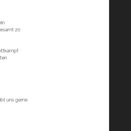
ein
gesamt 20
ettkampf.
nten
ibt uns gerne