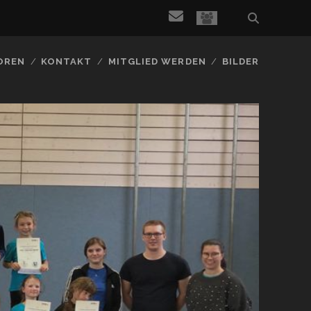
email
social_icon_
OREN
KONTAKT
MITGLIED WERDEN
BILDER